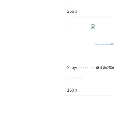
p
256
Хомут нейлоновый 4,8х250
p
160