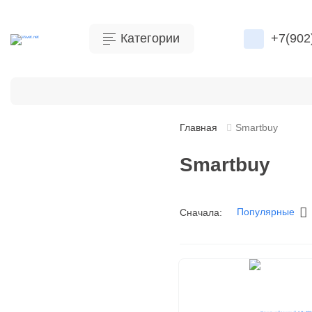
Категории
+7(902
Бренды
Контакты
Оплата
Это интересно
Главная
Smartbuy
Smartbuy
Как собрать светильник своими
руками?
Внимание, конкурс!
Популярные
Сначала:
Экономьте свой бюджет благодаря
светодиодной лампочке