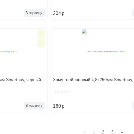
p
В корзину
204
мм Smartbuy, черный
Хомут нейлоновый 4,8х250мм Smartbuy,
p
В корзину
160
Previous
Next
«
1
2
3
»