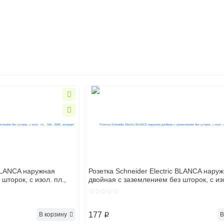
овочные изделия
ановочные изделия
 BLANCA наружная
Розетка Schneider Electric BLANCA нару
шторок, с изол. пл.,
двойная с заземлением без шторок, с изо
16А, 250В, белый
Выключатели
Рамки для розеток и
Патрон
выключателей
переход
177
В корзину
В
p