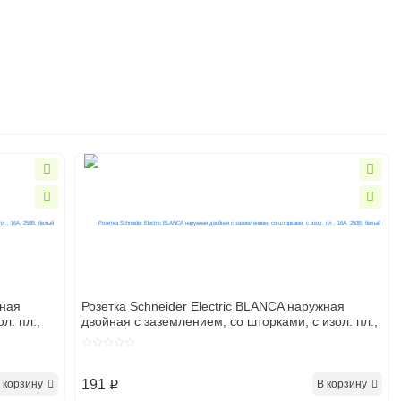
жная
Розетка Schneider Electric BLANCA наружная
л. пл.,
двойная с заземлением, со шторками, с изол. пл.,
16А, 250В, белый
ы и
ники
191
 корзину
В корзину
p