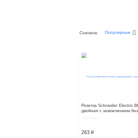
Популярные
Сначала:
Это интересно
Главная
Электроустан
Электроуст
Как собрать светильник своими
руками?
Внимание, конкурс!
Экономьте свой бюджет благодаря
светодиодной лампочке
Розетка Schneider Electric
двойная с заземлением без 
16А, 250В, антрацит
Розетки
263
p