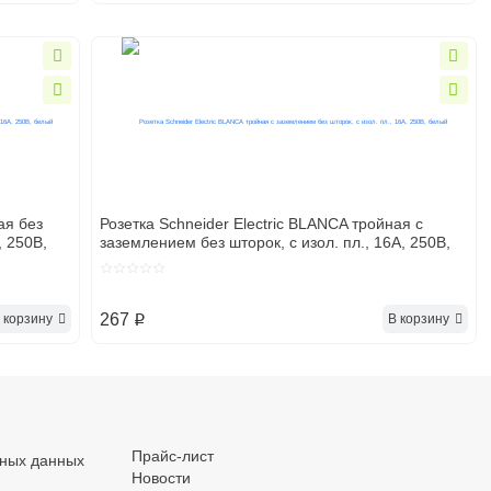
ая без
Розетка Schneider Electric BLANCA тройная с
, 250В,
заземлением без шторок, с изол. пл., 16А, 250В,
белый
267
 корзину
В корзину
p
.
.
.
Прайс-лист
ьных данных
Новости