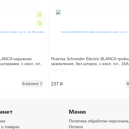
 BLANCA наружная
Розетка Schneider Electric BLANCA тройн
шторками, с изол. пл.,
заземления, без шторок, с изол. пл., 16А
белый
237
В корзину
В
p
инет
Меню
каз
Политика обработки персонал
 о товарах
Оплата